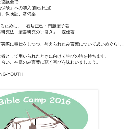
祉協議会で
」への加入(自己負担)
着、保険証、常備薬
生きるために」 石居正己・門脇聖子著
書研究法―聖書研究の手引き」 森優著
て実際に奉仕をしつつ、与えられたみ言葉について思いめぐらし、
仕者として用いられたときに向けて学びの時を持ちます。
き合い、神様のみ言葉に聴く喜びを味わいましょう。
G-YOUTH