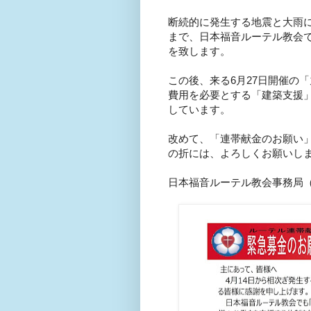
断続的に発生する地震と大雨
まで、日本福音ルーテル教会
を致します。
この後、来る
6
月
27
日開催の「
費用を必要とする「建築支援
しています。
改めて、「連帯献金のお願い
の折には、よろしくお願いし
日本福音ルーテル教会事務局（20