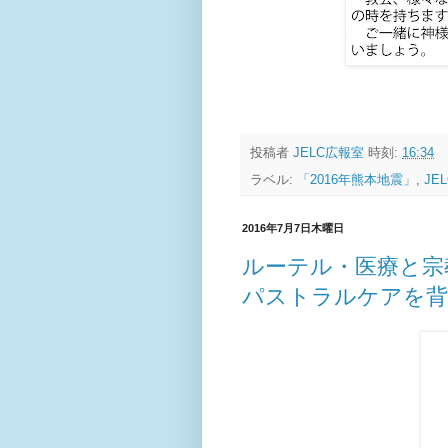
投稿者
JELC広報室
時刻:
16:34
ラベル:
「2016年熊本地震」
,
JEL
2016年7月7日木曜日
ルーテル・医療と宗
パストラルケアを背