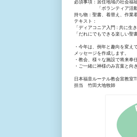
必須事項：居住地域の社会福
「ボランティア活動保険
持ち物：聖書、着替え、作業
テキスト：
「ディアコニア入門 : 共に
「だれにでもできる楽しい聖
・今年は、例年と趣向を変え
メッセージを作成します。
・教会、様々な施設で将来奉
・ご一緒に神様のみ言葉と向
日本福音ルーテル教会宣教室TN
担当 竹田大地牧師