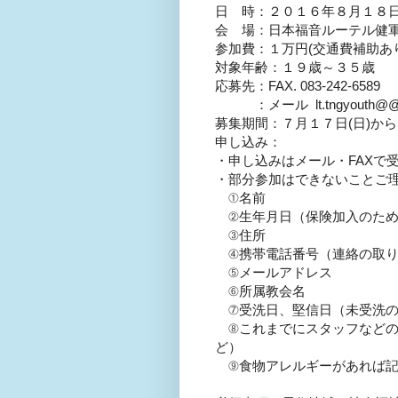
日 時：２０１６年８月１８日(
会 場：日本福音ルーテル健
参加費：１万円(交通費補助あ
対象年齢：１９歳～３５歳
応募先：FAX. 083-242-6589
：メール lt.tngyouth@
募集期間：７月１７日(日)から
申し込み：
・申し込みはメール・FAXで
・部分参加はできないことご
①名前
②生年月日（保険加入のた
③住所
④携帯電話番号（連絡の取り
⑤メールアドレス
⑥所属教会名
⑦受洗日、堅信日（未受洗の
⑧これまでにスタッフなどの
ど）
⑨食物アレルギーがあれば