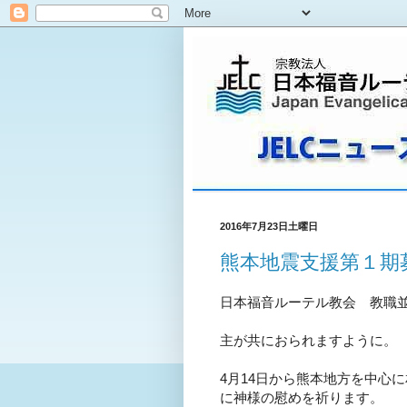
2016年7月23日土曜日
熊本地震支援第１期
日本福音ルーテル教会 教職
主が共におられますように。
4
月
14
日から熊本地方を中心に
に神様の慰めを祈ります。