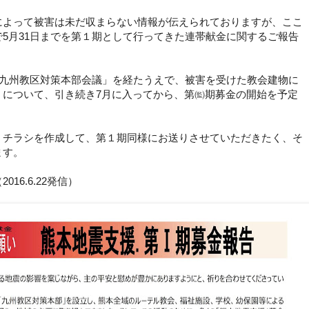
によって被害は未だ収まらない情報が伝えら
れておりますが、ここ
で
5
月
31
日までを第１期
として行ってきた連帯献金に関するご報告
九州教区対策本部会議」を経たうえで、
被害を受けた教会建物に
」について、引き続き
7
月に入ってから、第㈼期募金の開始を予定
」チラシを作成して、第１期同様にお送りさせて
いただきたく、そ
ます。
16.6.22発信）