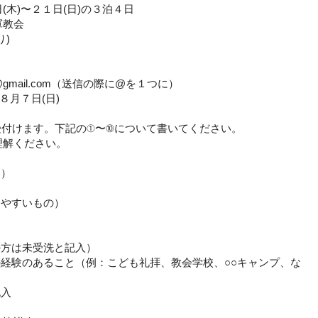
木)〜２１日(日)の３泊４日
軍教会
り)
@gmail.com（送信の際に@を１つに）
８月７日(日)
受付けます。下記の①〜⑩について書いてください。
理解ください。
め）
やすいもの）
方は未受洗と記入）
経験のあること（例：こども礼拝、教会学校、○○キャンプ、な
記入