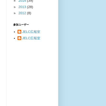
►
2014
(39)
►
2013
(28)
►
2012
(8)
参加ユーザー
JELC広報室
JELC広報室